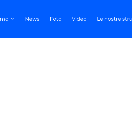
iamo
News
Foto
Video
Le nostre str
