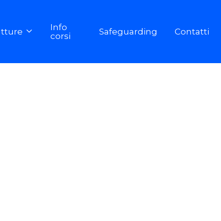
Info
utture
Safeguarding
Contatti

corsi