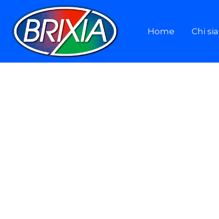
Home
Chi s