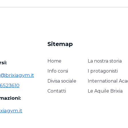
Sitemap
Home
La nostra storia
si:
Info corsi
I protagonisti
i@brixiagym.it
Divisa sociale
International Ac
 6523610
Contatti
Le Aquile Brixia
rmazioni:
xiagym.it