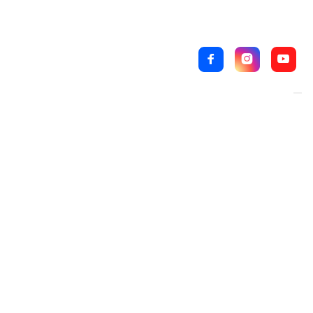


