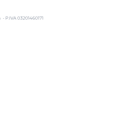
ia - P.IVA 03201460171