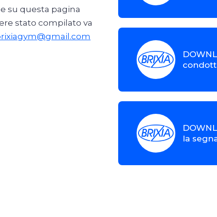
ile su questa pagina
ere stato compilato va
brixiagym@gmail.com
DOWNLO
condott
DOWNLO
la segna