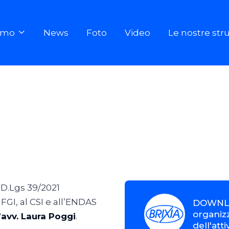
iamo
News
Foto
Video
Le nostre str

l D.Lgs 39/2021
a FGI, al CSI e all’ENDAS
DOWNLO
organizz
'
avv. Laura Poggi
.
dell'atti