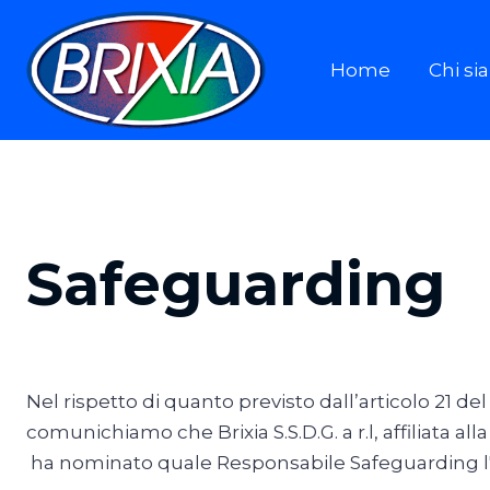
Home
Chi s
Safeguarding
Nel rispetto di quanto previsto dall’articolo 21 de
comunichiamo che Brixia S.S.D.G. a r.l, affiliata all
ha nominato quale Responsabile Safeguarding l