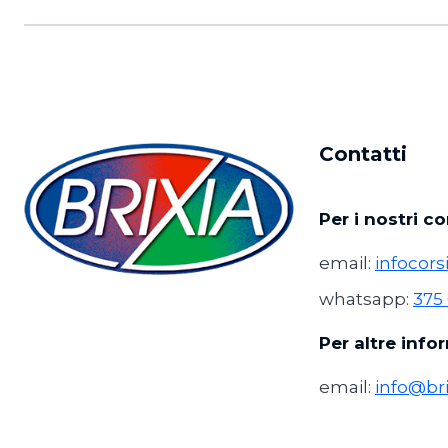
Contatti
Per i nostri cor
email:
infocors
whatsapp:
375
Per altre info
email:
info@bri