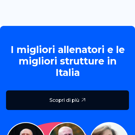
Read more

I migliori allenatori e le
migliori strutture in
Italia
Scopri di più
