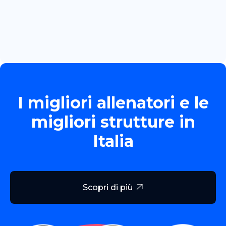
TORNEO ALLIEVE GOLD
Read more

I migliori allenatori e le
migliori strutture in
Italia
Scopri di più
