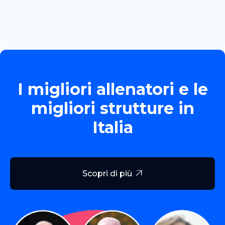
Read more

I migliori allenatori e le
migliori strutture in
Italia
Scopri di più
