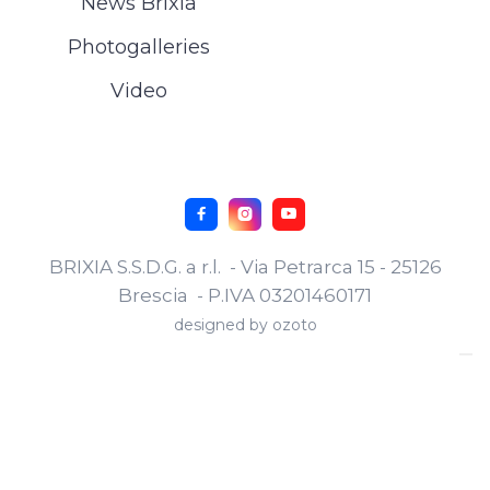
News Brixia
Photogalleries
Video



BRIXIA S.S.D.G. a r.l. - Via Petrarca 15 - 25126
Brescia - P.IVA 03201460171
designed by
ozoto