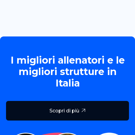
TORNEO ALLIEVE GOLD
Read more

I migliori allenatori e le
migliori strutture in
Italia
Scopri di più
