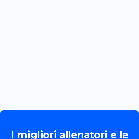
July 3, 2026
CRACOVIA: PRIMA GARA
INTERNAZIONALE PER MARTINA
BOZZOLA
Read more

June 13, 2026
TORNEO ALLIEVE GOLD
Read more

I migliori allenatori e le