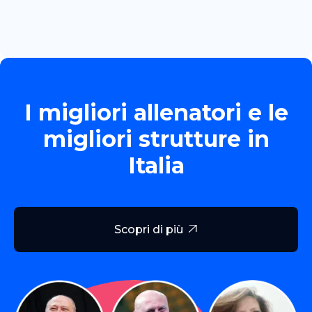
Read more

I migliori allenatori e le
migliori strutture in
Italia
Scopri di più
