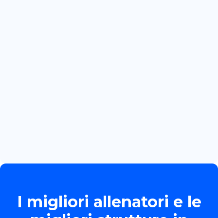
July 3, 2026
CRACOVIA: PRIMA GARA
INTERNAZIONALE PER MARTINA
BOZZOLA
Read more

June 13, 2026
TORNEO ALLIEVE GOLD
Read more

I migliori allenatori e le