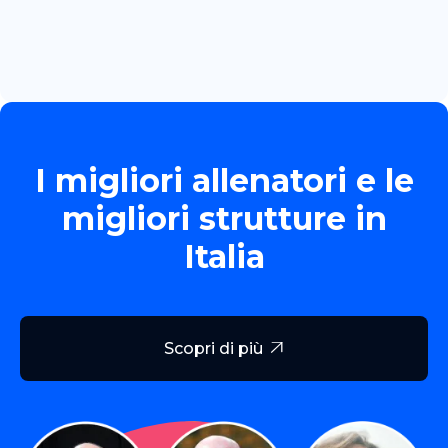
Read more

I migliori allenatori e le
migliori strutture in
Italia
Scopri di più
