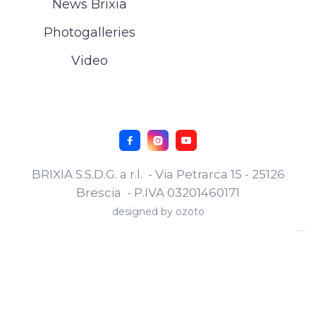
News Brixia
Photogalleries
Video



BRIXIA S.S.D.G. a r.l. - Via Petrarca 15 - 25126
Brescia - P.IVA 03201460171
designed by
ozoto