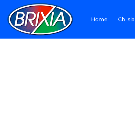
Home
Chi s