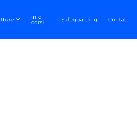
Info
utture
Safeguarding
Contatti

corsi