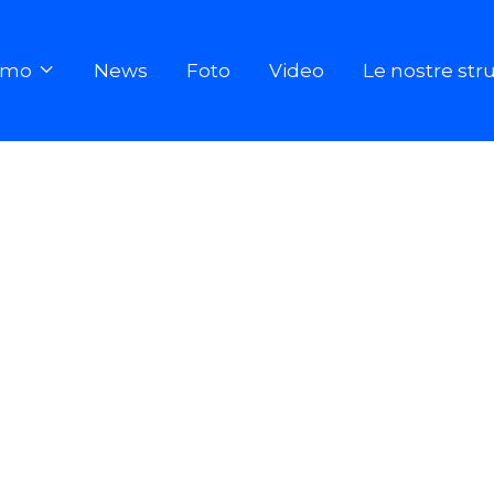
iamo
News
Foto
Video
Le nostre str
