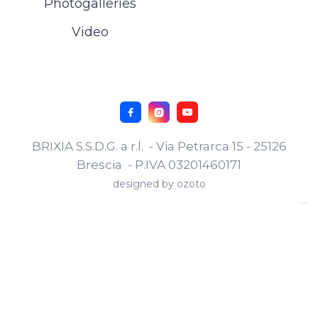
Photogalleries
Video



BRIXIA S.S.D.G. a r.l. - Via Petrarca 15 - 25126
Brescia - P.IVA 03201460171
designed by
ozoto