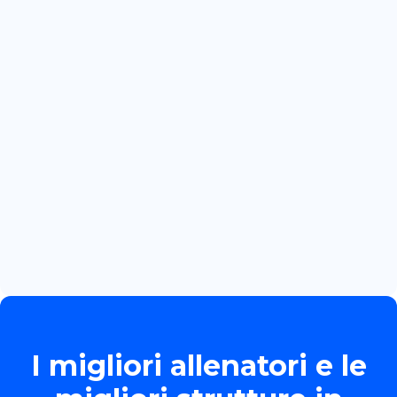
July 3, 2026
CRACOVIA: PRIMA GARA
INTERNAZIONALE PER MARTINA
BOZZOLA
Read more

June 13, 2026
TORNEO ALLIEVE GOLD
Read more

I migliori allenatori e le