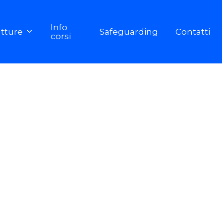
Info
utture
Safeguarding
Contatti

corsi