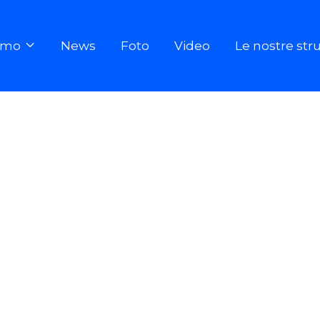
iamo
News
Foto
Video
Le nostre str
