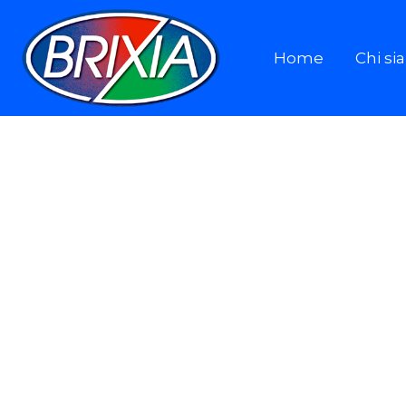
Home
Chi s