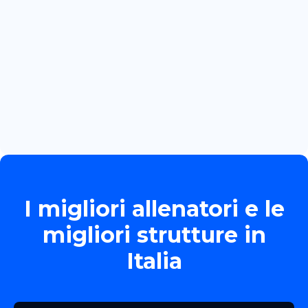
Read more

June 13, 2026
TORNEO ALLIEVE GOLD
Read more

I migliori allenatori e le
migliori strutture in
Italia