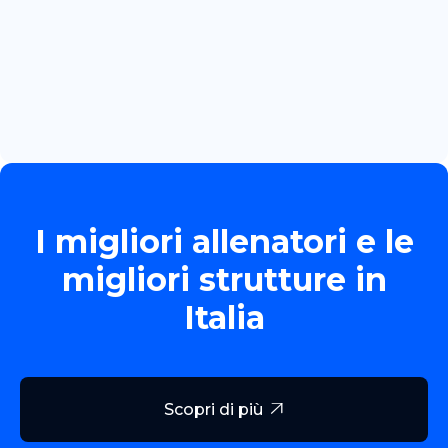
June 13, 2026
TORNEO ALLIEVE GOLD
Read more

I migliori allenatori e le
migliori strutture in
Italia
Scopri di più
