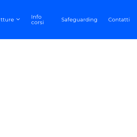
Info
utture
Safeguarding
Contatti

corsi