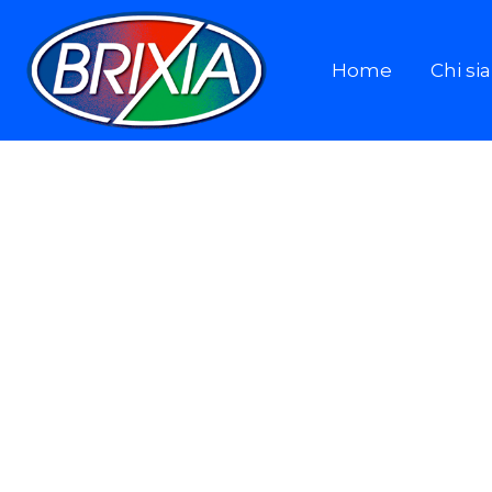
Home
Chi s