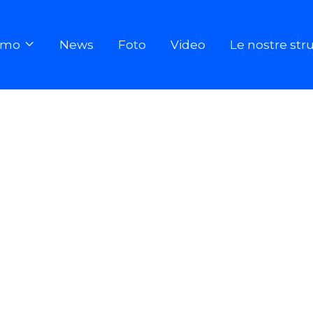
iamo
News
Foto
Video
Le nostre str
