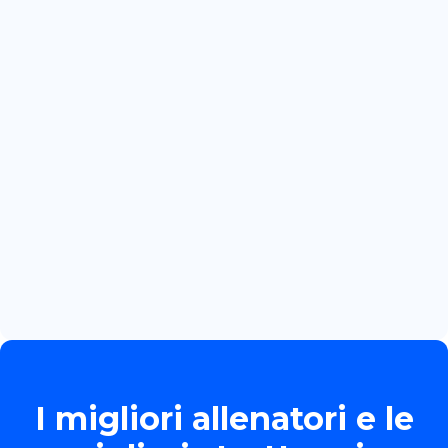
July 3, 2026
CRACOVIA: PRIMA GARA
INTERNAZIONALE PER MARTINA
BOZZOLA
Read more

June 13, 2026
TORNEO ALLIEVE GOLD
Read more

I migliori allenatori e le