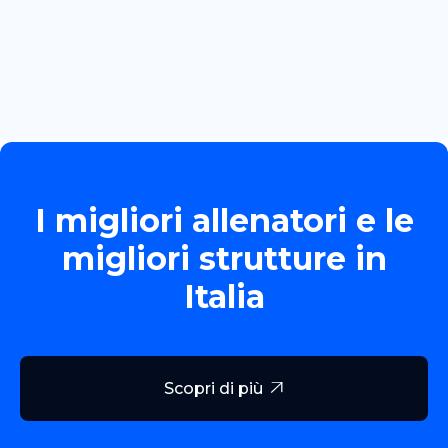
June 13, 2026
TORNEO ALLIEVE GOLD
Read more

I migliori allenatori e le
migliori strutture in
Italia
Scopri di più
