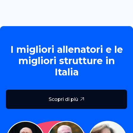
Read more

I migliori allenatori e le
migliori strutture in
Italia
Scopri di più
