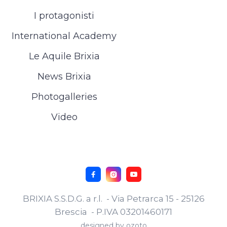
I protagonisti
International Academy
Le Aquile Brixia
News Brixia
Photogalleries
Video



BRIXIA S.S.D.G. a r.l. - Via Petrarca 15 - 25126
Brescia - P.IVA 03201460171
designed by
ozoto