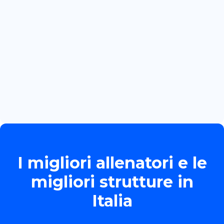
BOZZOLA
Read more

June 13, 2026
TORNEO ALLIEVE GOLD
Read more

I migliori allenatori e le
migliori strutture in
Italia