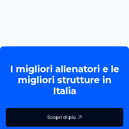
June 13, 2026
TORNEO ALLIEVE GOLD
Read more

I migliori allenatori e le
migliori strutture in
Italia
Scopri di più
