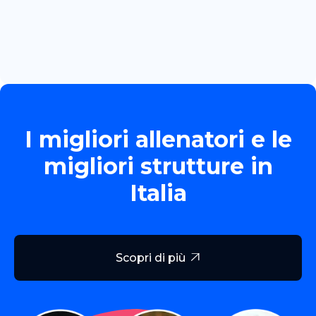
TORNEO ALLIEVE GOLD
Read more

I migliori allenatori e le
migliori strutture in
Italia
Scopri di più
