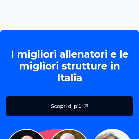
Read more

I migliori allenatori e le
migliori strutture in
Italia
Scopri di più
