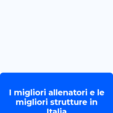
INTERNAZIONALE PER MARTINA
BOZZOLA
Read more

June 13, 2026
TORNEO ALLIEVE GOLD
Read more

I migliori allenatori e le
migliori strutture in
Italia