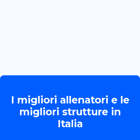
BOZZOLA
Read more

June 13, 2026
TORNEO ALLIEVE GOLD
Read more

I migliori allenatori e le
migliori strutture in
Italia