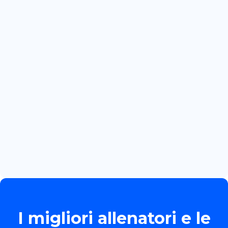
July 3, 2026
CRACOVIA: PRIMA GARA
INTERNAZIONALE PER MARTINA
BOZZOLA
Read more

June 13, 2026
TORNEO ALLIEVE GOLD
Read more

I migliori allenatori e le