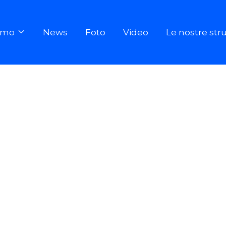
iamo
News
Foto
Video
Le nostre str
