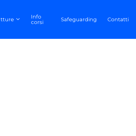
Info
utture
Safeguarding
Contatti

corsi