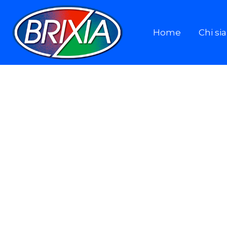
Home
Chi s