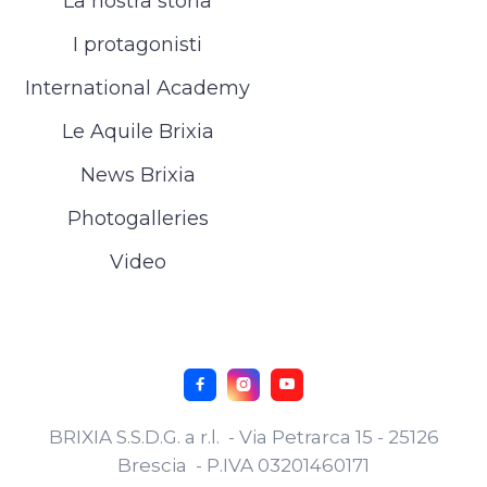
La nostra storia
I protagonisti
International Academy
Le Aquile Brixia
News Brixia
Photogalleries
Video



BRIXIA S.S.D.G. a r.l. - Via Petrarca 15 - 25126
Brescia - P.IVA 03201460171