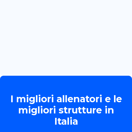
BOZZOLA
Read more

June 13, 2026
TORNEO ALLIEVE GOLD
Read more

I migliori allenatori e le
migliori strutture in
Italia