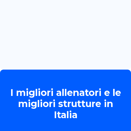
Read more

June 13, 2026
TORNEO ALLIEVE GOLD
Read more

I migliori allenatori e le
migliori strutture in
Italia