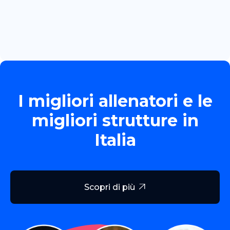
TORNEO ALLIEVE GOLD
Read more

I migliori allenatori e le
migliori strutture in
Italia
Scopri di più
