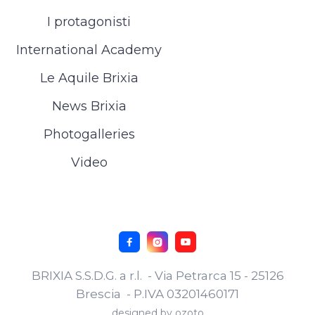
I protagonisti
International Academy
Le Aquile Brixia
News Brixia
Photogalleries
Video



BRIXIA S.S.D.G. a r.l. - Via Petrarca 15 - 25126
Brescia - P.IVA 03201460171
designed by
ozoto