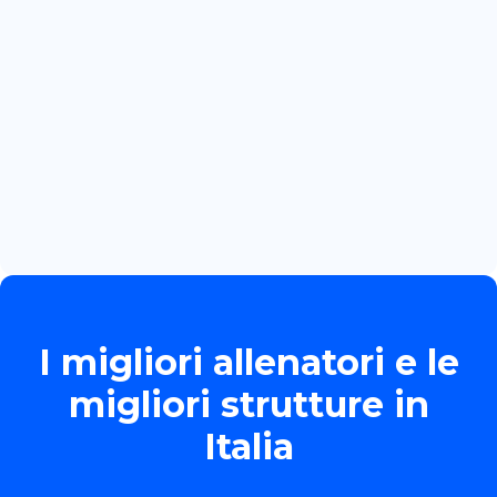
BOZZOLA
Read more

June 13, 2026
TORNEO ALLIEVE GOLD
Read more

I migliori allenatori e le
migliori strutture in
Italia