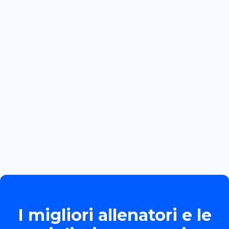
July 3, 2026
CRACOVIA: PRIMA GARA
INTERNAZIONALE PER MARTINA
BOZZOLA
Read more

June 13, 2026
TORNEO ALLIEVE GOLD
Read more

I migliori allenatori e le