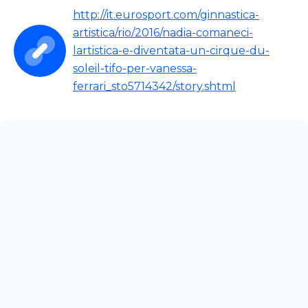
http://it.eurosport.com/ginnastica-
artistica/rio/2016/nadia-comaneci-
lartistica-e-diventata-un-cirque-du-
soleil-tifo-per-vanessa-
ferrari_sto5714342/story.shtml
May 17, 2026