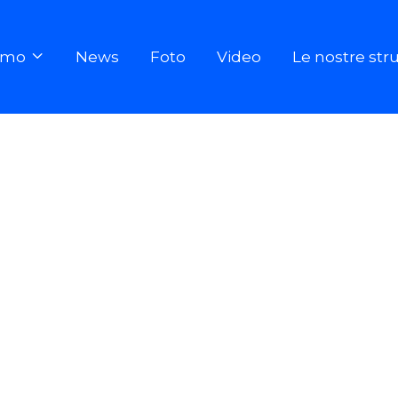
iamo
News
Foto
Video
Le nostre str
