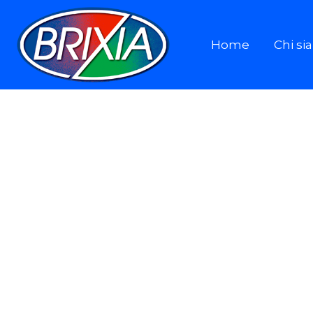
Home
Chi s