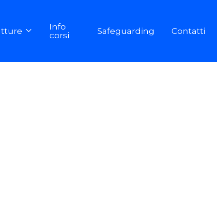
Info
utture
Safeguarding
Contatti

corsi