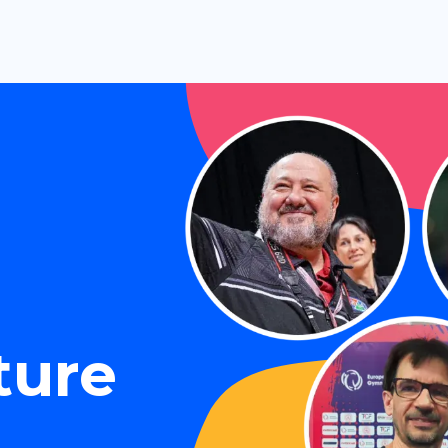
e
ture