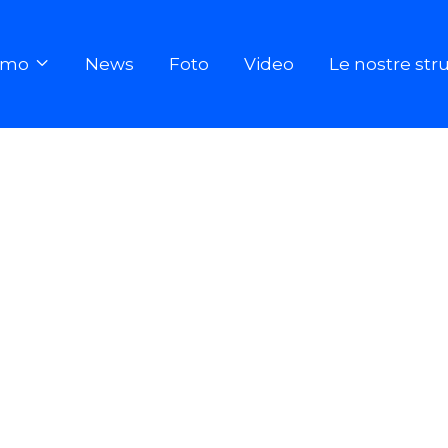
iamo
News
Foto
Video
Le nostre str
