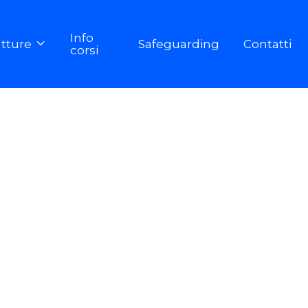
Info
utture
Safeguarding
Contatti

corsi