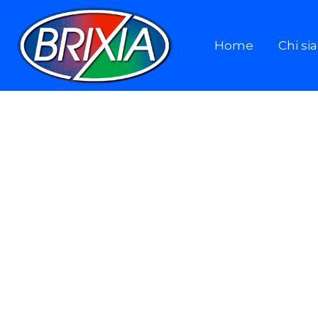
Home
Chi s