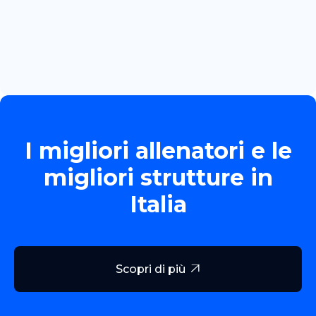
June 13, 2026
TORNEO ALLIEVE GOLD
Read more

I migliori allenatori e le
migliori strutture in
Italia
Scopri di più
