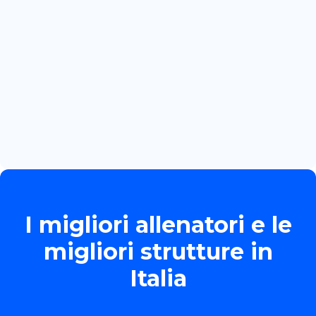
BOZZOLA
Read more

June 13, 2026
TORNEO ALLIEVE GOLD
Read more

I migliori allenatori e le
migliori strutture in
Italia