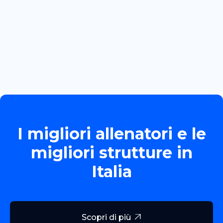
June 13, 2026
TORNEO ALLIEVE GOLD
Read more

I migliori allenatori e le
migliori strutture in
Italia
Scopri di più
