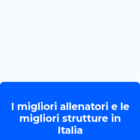
BOZZOLA
Read more

June 13, 2026
TORNEO ALLIEVE GOLD
Read more

I migliori allenatori e le
migliori strutture in
Italia