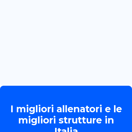
CRACOVIA: PRIMA GARA
INTERNAZIONALE PER MARTINA
BOZZOLA
Read more

June 13, 2026
TORNEO ALLIEVE GOLD
Read more

I migliori allenatori e le
migliori strutture in
Italia