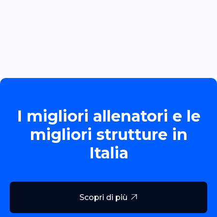
June 13, 2026
TORNEO ALLIEVE GOLD
Read more

I migliori allenatori e le
migliori strutture in
Italia
Scopri di più
