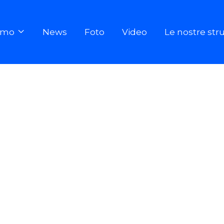
iamo
News
Foto
Video
Le nostre str
