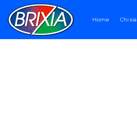
Home
Chi s