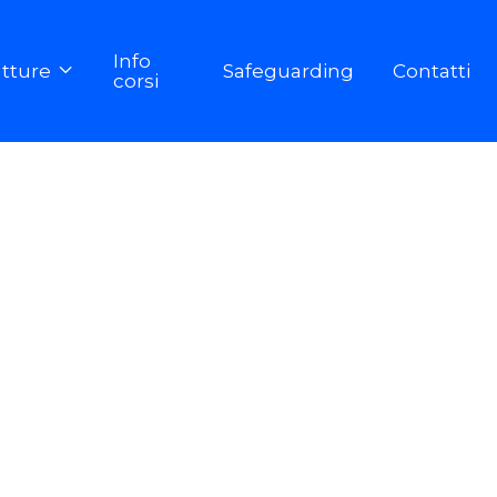
Info
utture
Safeguarding
Contatti

corsi