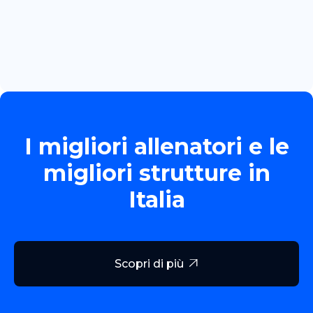
TORNEO ALLIEVE GOLD
Read more

I migliori allenatori e le
migliori strutture in
Italia
Scopri di più
