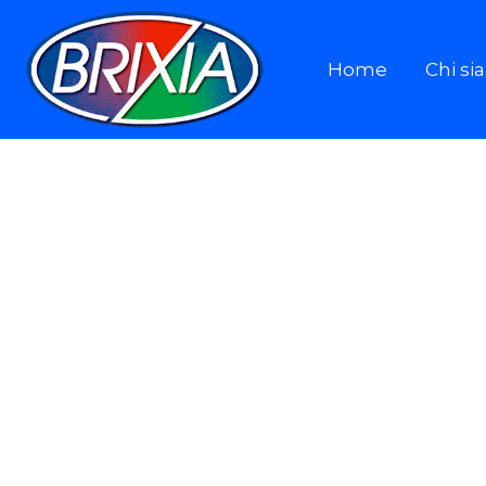
Home
Chi s