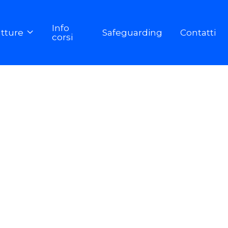
Info
utture
Safeguarding
Contatti

corsi