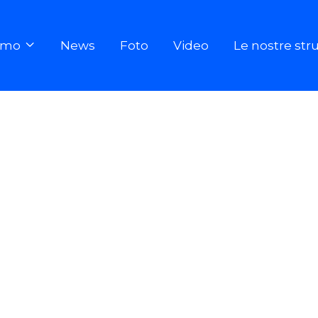
iamo
News
Foto
Video
Le nostre str
