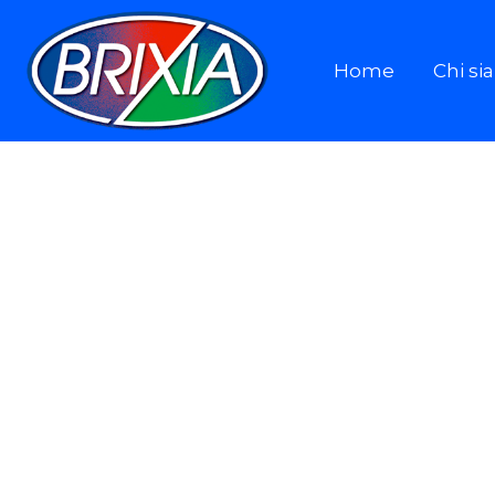
Home
Chi s