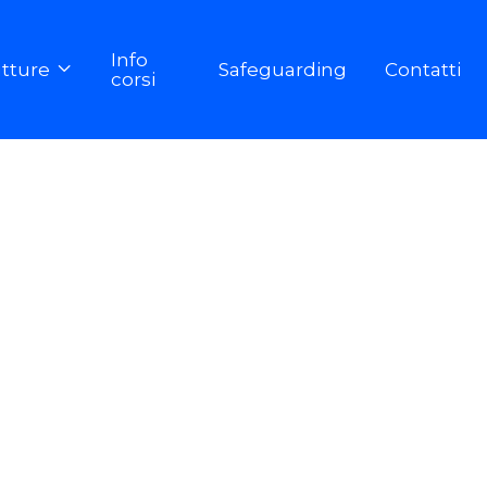
Info
utture
Safeguarding
Contatti

corsi