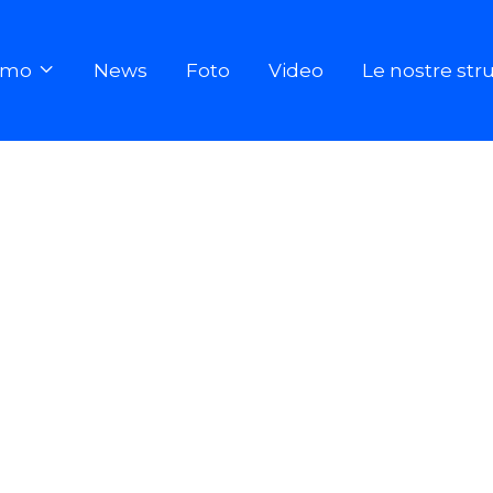
iamo
News
Foto
Video
Le nostre str
