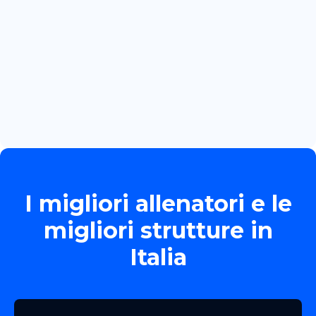
Read more

June 13, 2026
TORNEO ALLIEVE GOLD
Read more

I migliori allenatori e le
migliori strutture in
Italia