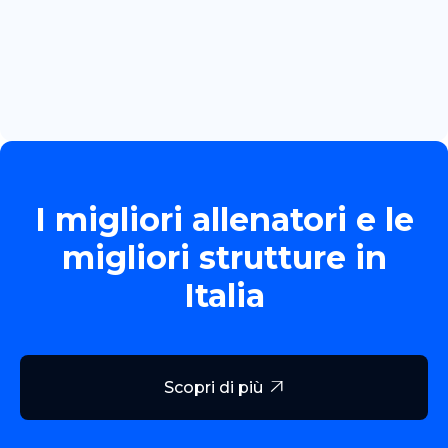
June 13, 2026
TORNEO ALLIEVE GOLD
Read more

I migliori allenatori e le
migliori strutture in
Italia
Scopri di più
