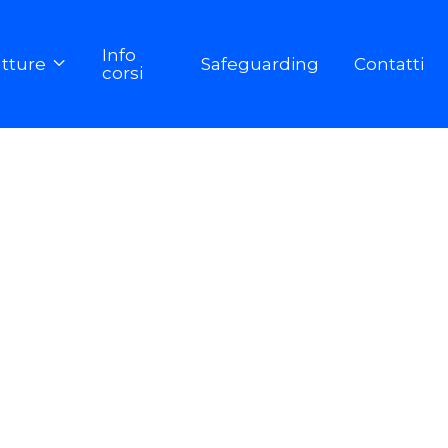
Info
utture
Safeguarding
Contatti

corsi