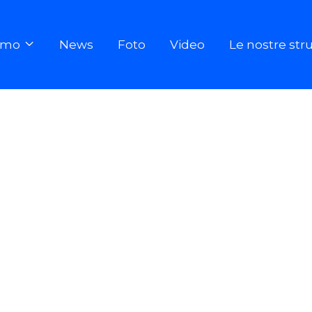
iamo
News
Foto
Video
Le nostre str
