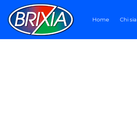
Home
Chi s