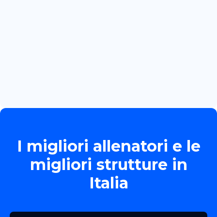
Read more

June 13, 2026
TORNEO ALLIEVE GOLD
Read more

I migliori allenatori e le
migliori strutture in
Italia